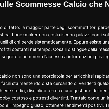
 sulle Scommesse Calcio che 
 di fatto: la maggior parte degli scommettitori perde
tica. I bookmaker non costruiscono palazzi con i soldi 
uelli di chi perde sistematicamente. Eppure esiste u
rofitti costanti nel tempo. Cosa li distingue dalla mas
segreto e nemmeno l'accesso a informazioni privilegia
lcio non sono una scorciatoia per arricchirsi rapida
acili sta mentendo o sta cercando di venderti qualcos
ichiede studio, disciplina ferrea e una gestione del de
obby costoso e potresti divertirti. Trattalo come un 
mpo e l'impegno giusto, ottenere rendimenti positivi. 