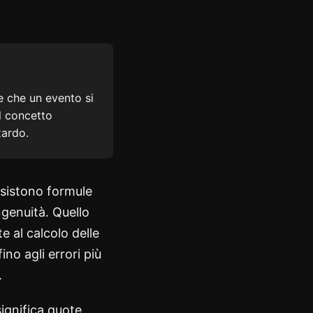
e che un evento si
il concetto
zardo.
esistono formule
ngenuità. Quello
e al calcolo delle
fino agli errori più
.
 significa quote