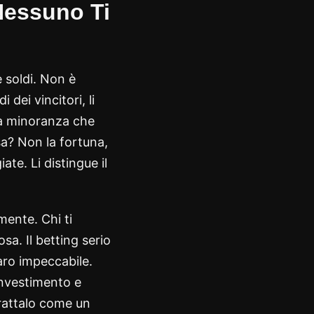
Nessuno Ti
 soldi. Non è
dei vincitori, li
na minoranza che
sa? Non la fortuna,
te. Li distingue il
mente. Chi ti
a. Il betting serio
naro impeccabile.
investimento e
Trattalo come un