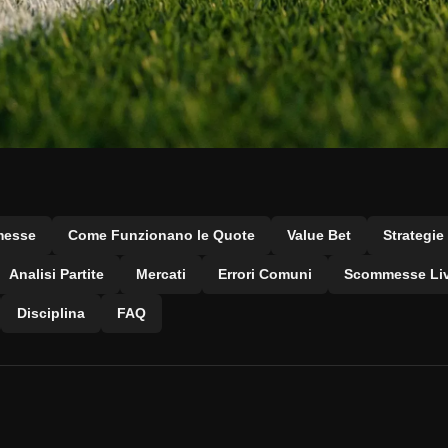
messe
Come Funzionano le Quote
Value Bet
Strategie
Analisi Partite
Mercati
Errori Comuni
Scommesse Li
Disciplina
FAQ