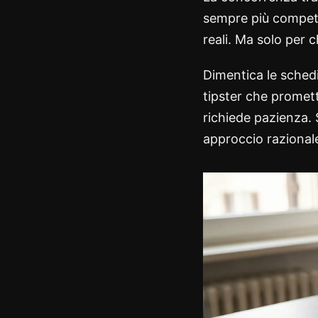
sempre più competi
reali. Ma solo per
Dimentica le schedi
tipster che promett
richiede pazienza. 
approccio razional