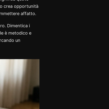
io crea opportunità
ommettere affatto.
ro. Dimentica i
ole è metodico e
cercando un