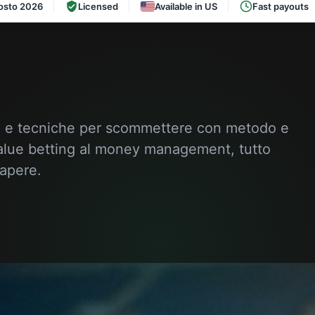
osto 2026
Licensed
Available in US
Fast payouts
y
i e tecniche per scommettere con metodo e
 value betting al money management, tutto
sapere.