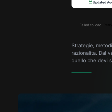
Updated Ag
Failed to load.
Retr
Strategie, metod
razionalita. Dal
quello che devi 