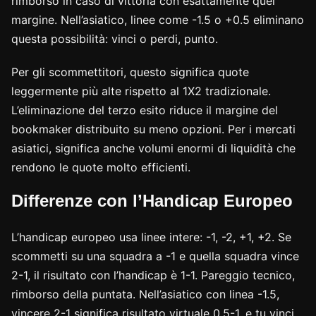
rimborso in caso di vittoria con esattamente quel
margine. Nell’asiatico, linee come -1.5 o +0.5 eliminano
questa possibilità: vinci o perdi, punto.
Per gli scommettitori, questo significa quote
leggermente più alte rispetto al 1X2 tradizionale.
L’eliminazione del terzo esito riduce il margine del
bookmaker distribuito su meno opzioni. Per i mercati
asiatici, significa anche volumi enormi di liquidità che
rendono le quote molto efficienti.
Differenze con l’Handicap Europeo
L’handicap europeo usa linee intere: -1, -2, +1, +2. Se
scommetti su una squadra a -1 e quella squadra vince
2-1, il risultato con l’handicap è 1-1. Pareggio tecnico,
rimborso della puntata. Nell’asiatico con linea -1.5,
vincere 2-1 significa risultato virtuale 0.5-1, e tu vinci.