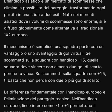
L’handicap asiatico è un mercato di scommesse che
elimina la possibilità del pareggio, trasformando ogni
partita in una sfida a due esiti. Nato nei mercati
asiatici dove i volumi di scommesse sono enormi, si è
diffuso globalmente come alternativa al tradizionale
1X2 europeo.
Il meccanismo è semplice: una squadra parte con un
vantaggio o uno svantaggio di gol virtuali. Se
scommetti sulla squadra con handicap -1.5, quella
squadra deve vincere con almeno due gol di scarto
perché tu vinca. Se scommetti sulla squadra con +1.5,
ti basta che non perda con due o più gol di scarto.
La differenza fondamentale con l’handicap europeo è
l’eliminazione del pareggio tecnico. Nell’handicap
europeo, linee intere come -1 o +1 permettono il