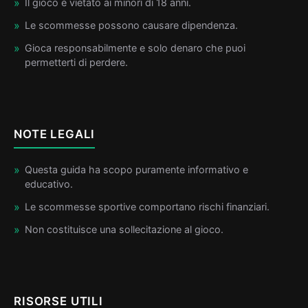
Il gioco è vietato ai minori di 18 anni.
Le scommesse possono causare dipendenza.
Gioca responsabilmente e solo denaro che puoi
permetterti di perdere.
NOTE LEGALI
Questa guida ha scopo puramente informativo e
educativo.
Le scommesse sportive comportano rischi finanziari.
Non costituisce una sollecitazione al gioco.
RISORSE UTILI